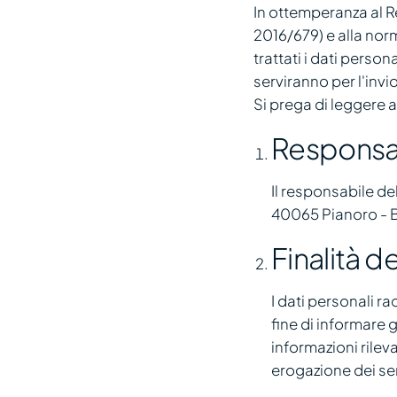
In ottemperanza al 
2016/679) e alla nor
trattati i dati persona
serviranno per l'invi
Si prega di leggere 
Responsab
Il responsabile de
40065 Pianoro - B
Finalità d
I dati personali ra
fine di informare g
informazioni rilev
erogazione dei ser