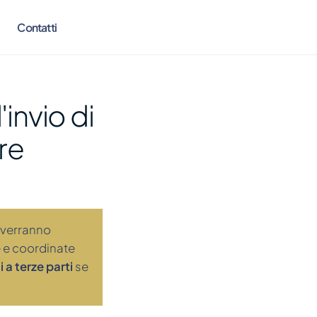
Contatti
'invio di
re
li verranno
e e coordinate
 a terze parti
se