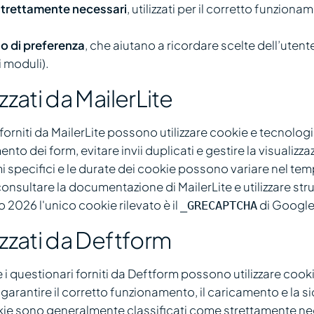
strettamente necessari
, utilizzati per il corretto funziona
 o di preferenza
, che aiutano a ricordare scelte dell’uten
i moduli).
zzati da MailerLite
e forniti da MailerLite possono utilizzare cookie e tecnologi
nto dei form, evitare invii duplicati e gestire la visualizza
mi specifici e le durate dei cookie possono variare nel te
consultare la documentazione di MailerLite e utilizzare stru
 2026 l'unico cookie rilevato è il
di Google
_GRECAPTCHA
izzati da Deftform
e i questionari forniti da Deftform possono utilizzare cooki
 garantire il corretto funzionamento, il caricamento e la s
okie sono generalmente classificati come strettamente nece