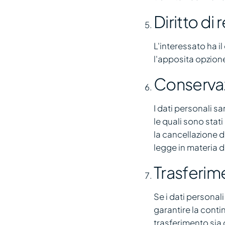
Diritto di
L'interessato ha i
l'apposita opzione
Conservaz
I dati personali s
le quali sono stat
la cancellazione de
legge in materia 
Trasferim
Se i dati personali
garantire la contin
trasferimento sia 