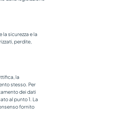
la sicurezza e la
izzati, perdite,
tifica, la
mento stesso. Per
attamento dei dati
ato al punto 1. La
consenso fornito