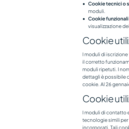
Cookie tecnici o 
moduli.
Cookie funzionali
visualizzazione de
Cookie utili
I moduli di iscrizion
il corretto funzioname
moduli ripetuti. I no
dettagli è possibile 
cookie. Al 26 gennaio
Cookie util
I moduli di contatto 
tecnologie simili per
incorporati. Tali co