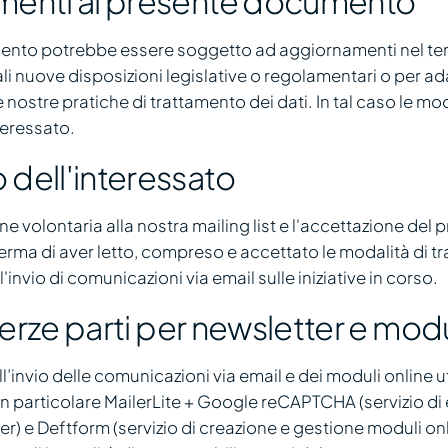
menti al presente documento
ento potrebbe essere soggetto ad aggiornamenti nel temp
li nuove disposizioni legislative o regolamentari o per ad
nostre pratiche di trattamento dei dati. In tal caso le m
teressato.
dell'interessato
one volontaria alla nostra mailing list e l'accettazione de
erma di aver letto, compreso e accettato le modalità di t
l'invio di comunicazioni via email sulle iniziative in corso.
 terze parti per newsletter e modu
l’invio delle comunicazioni via email e dei moduli online u
ui in particolare MailerLite + Google reCAPTCHA (servizio d
r) e Deftform (servizio di creazione e gestione moduli onli