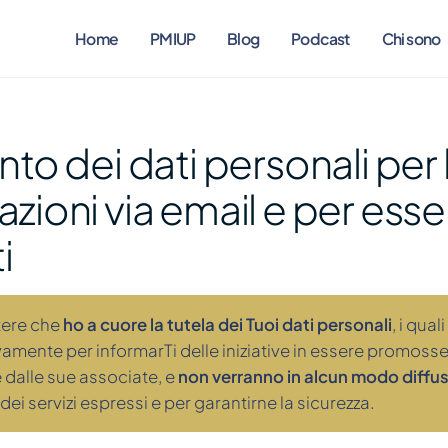
Home
PMIUP
Blog
Podcast
Chi sono
to dei dati personali per l
ioni via email e per esse
i
tere che
ho a cuore la tutela dei Tuoi dati personali
, i qua
sivamente per informarTi delle iniziative in essere promoss
 dalle sue associate, e
non verranno in alcun modo diffusi
o dei servizi espressi e per garantirne la sicurezza.