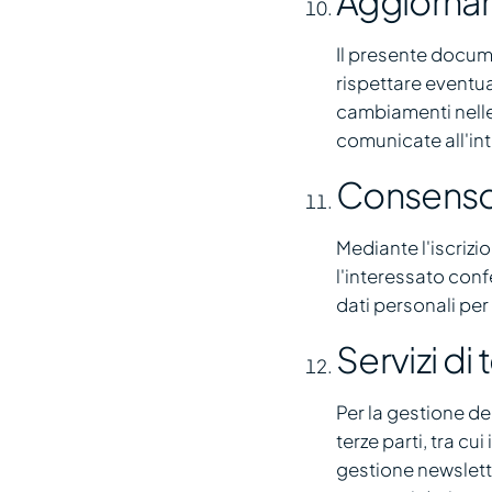
Aggiorna
Il presente docum
rispettare eventua
cambiamenti nelle 
comunicate all'in
Consenso 
Mediante l'iscrizi
l'interessato conf
dati personali per 
Servizi di
Per la gestione del
terze parti, tra c
gestione newslette