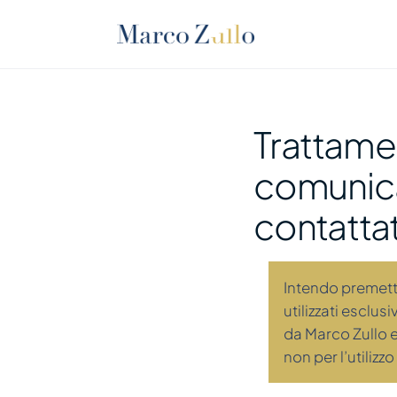
Trattamen
comunicaz
contattat
Intendo premet
utilizzati esclu
da Marco Zullo e
non per l’utilizz