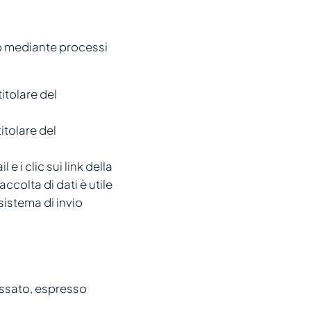
e o mediante processi
titolare del
titolare del
e i clic sui link della
accolta di dati è utile
 sistema di invio
ressato, espresso