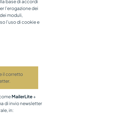
ulla base di accordi
er l’erogazione dei
 dei moduli,
uso l’uso di cookie e
 il corretto
etter.
, come
MailerLite
+
a di invio newsletter
le, in: