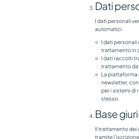
Dati perso
I dati personali v
automatici.
I dati personali 
trattamento in 
I dati raccolti t
trattamento dat
La piattaforma d
newsletter, con 
per i sistemi di
stesso.
Base giur
Il trattamento dei
tramite l'iscrizione