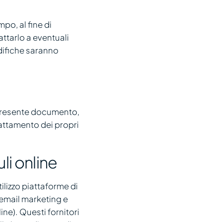
o, al fine di
attarlo a eventuali
odifiche saranno
l presente documento,
rattamento dei propri
li online
tilizzo piattaforme di
i email marketing e
ne). Questi fornitori