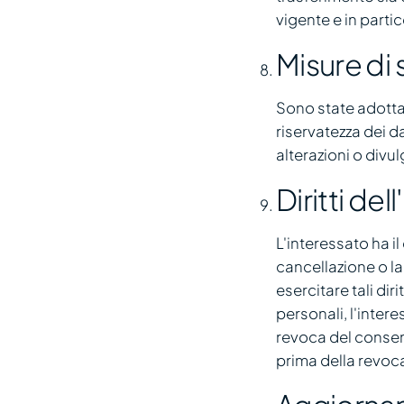
vigente e in part
Misure di 
Sono state adottat
riservatezza dei da
alterazioni o divul
Diritti del
L'interessato ha il
cancellazione o la
esercitare tali dir
personali, l'inter
revoca del consen
prima della revoc