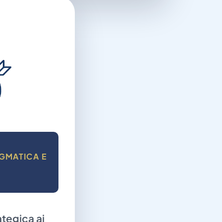
gmatica e
ategica ai