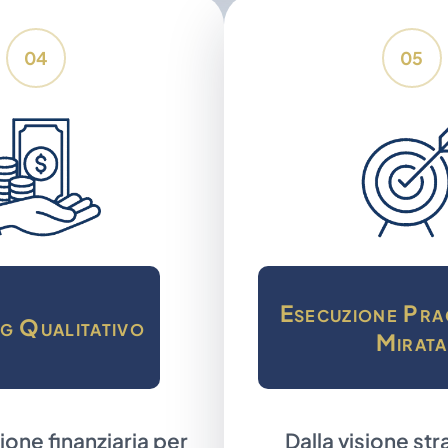
04
05
Esecuzione Pra
g Qualitativo
Mirata
ione finanziaria per
Dalla visione str