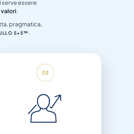
ti serve essere
 valori
.
tta, pragmatica,
.
ZULLO 5+5™
03