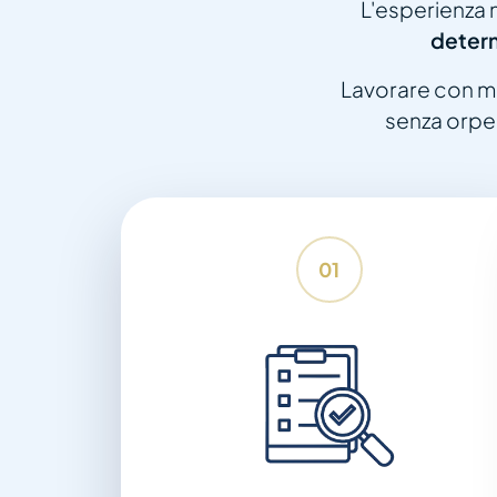
L'esperienza m
determ
Lavorare con me
senza orpel
01