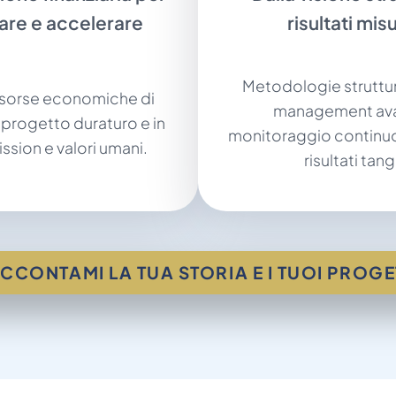
are e accelerare
risultati misu
Metodologie struttur
isorse economiche di
management ava
 progetto duraturo e in
monitoraggio continuo
ission e valori umani.
risultati tangi
CCONTAMI LA TUA STORIA E I TUOI PROGE