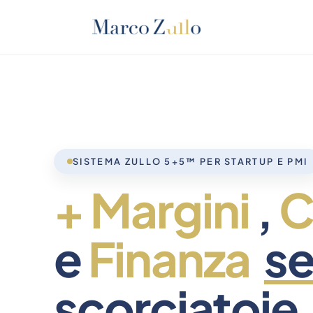
SISTEMA ZULLO 5+5™ PER STARTUP E PMI
+ Margini
,
C
e
Finanza
s
scorciatoie