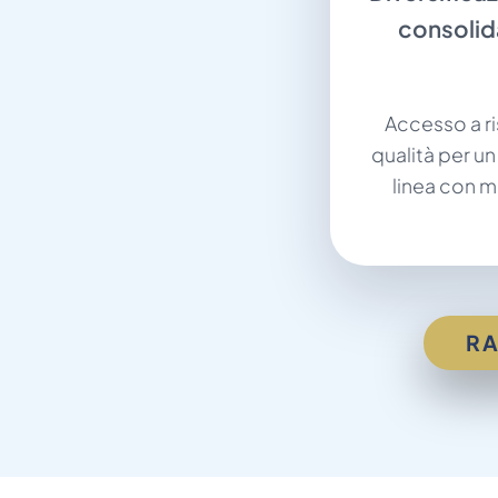
consolid
Accesso a r
qualità per un
linea con m
RA