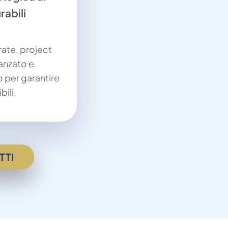
rabili
ate, project
nzato e
 per garantire
bili.
TTI